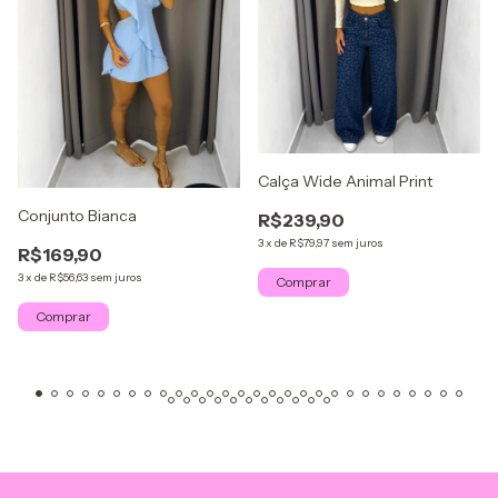
Calça Wide Animal Print
Conjunto Bianca
R$239,90
3
x
de
R$79,97
sem juros
R$169,90
3
x
de
R$56,63
sem juros
Comprar
Comprar