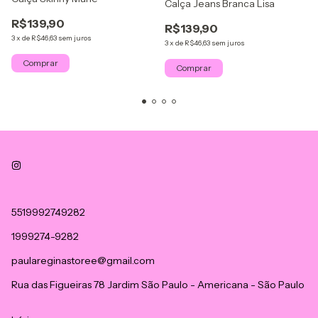
Calça Jeans Branca Lisa
R$139,90
R$139,90
3
x
de
R$46,63
sem juros
3
x
de
R$46,63
sem juros
Comprar
Comprar
5519992749282
1999274-9282
paulareginastoree@gmail.com
Rua das Figueiras 78 Jardim São Paulo - Americana - São Paulo