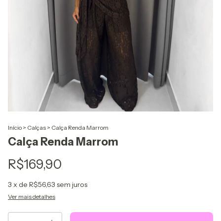
Início
>
Calças
>
Calça Renda Marrom
Calça Renda Marrom
R$169,90
3
x de
R$56,63
sem juros
Ver mais detalhes