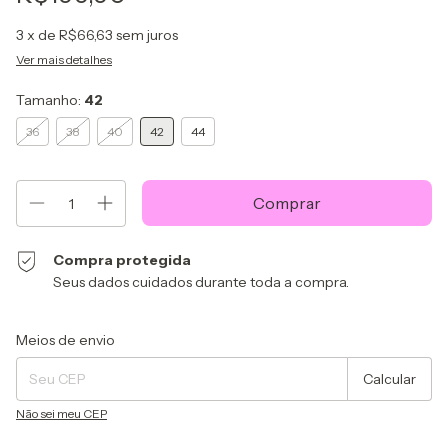
3
x de
R$66,63
sem juros
Ver mais detalhes
Tamanho:
42
36
38
40
42
44
Compra protegida
Seus dados cuidados durante toda a compra.
Alterar CEP
Entregas para o CEP:
Meios de envio
Calcular
Não sei meu CEP