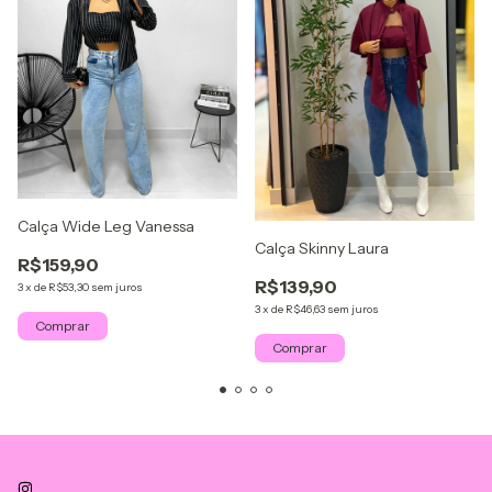
Calça Wide Leg Vanessa
Calça Skinny Laura
R$159,90
R$139,90
3
x
de
R$53,30
sem juros
3
x
de
R$46,63
sem juros
Comprar
Comprar