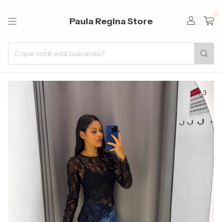
0
Paula Regina Store
1
/
3