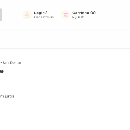
Login
/
Carrinho
(
0
)
Cadastre-se
R$0,00
>
Saia Denise
se
m juros