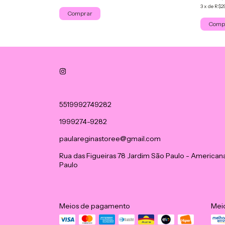
3
x
de
R$29
Comprar
Comp
5519992749282
1999274-9282
paulareginastoree@gmail.com
Rua das Figueiras 78 Jardim São Paulo - American
Paulo
Meios de pagamento
Mei