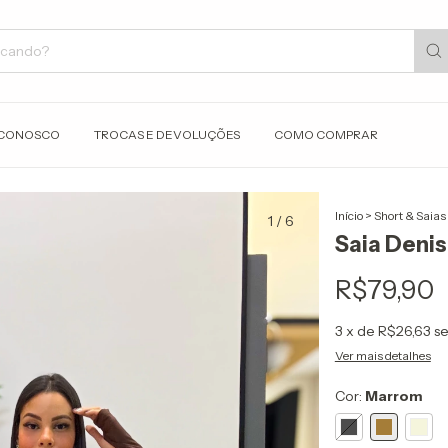
 CONOSCO
TROCAS E DEVOLUÇÕES
COMO COMPRAR
Início
>
Short & Saias
1
/
6
Saia Deni
R$79,90
3
x de
R$26,63
se
Ver mais detalhes
Cor:
Marrom