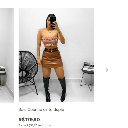
Saia Courino cinto duplo
Shorts Jeans Ga
R$179,90
R$89,90
3
x
de
R$59,97
sem juros
3
x
de
R$29,97
sem ju