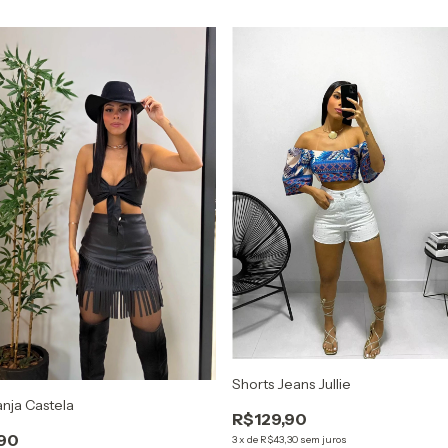
Shorts Jeans Jullie
anja Castela
R$129,90
90
3
x
de
R$43,30
sem juros