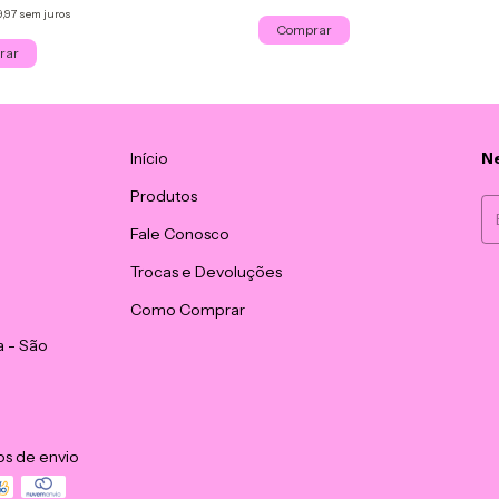
,97
sem juros
Comprar
rar
Início
Ne
Produtos
Fale Conosco
Trocas e Devoluções
Como Comprar
a - São
os de envio