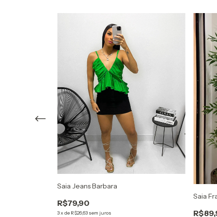
Saia Jeans Barbara
Saia Fr
R$79,90
R$89,
3
x
de
R$26,63
sem juros