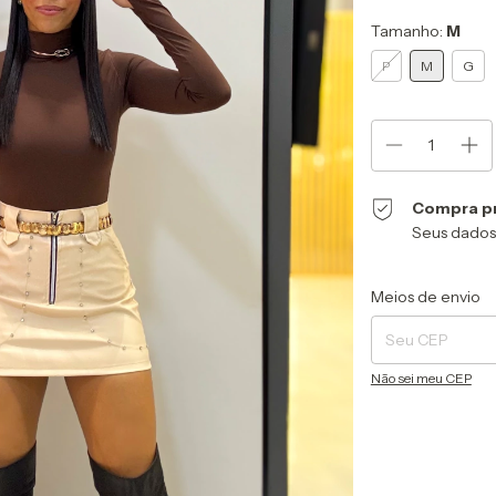
Tamanho:
M
P
M
G
Compra p
Seus dados
Entregas para o CEP
Meios de envio
Não sei meu CEP