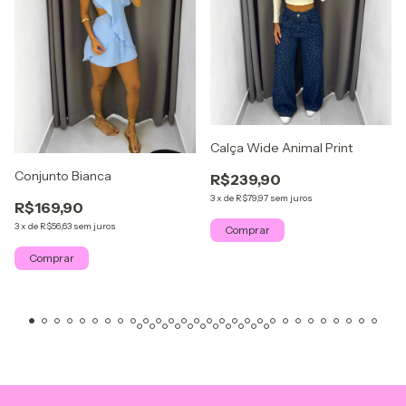
Calça Wide Animal Print
Conjunto Bianca
R$239,90
3
x
de
R$79,97
sem juros
R$169,90
3
x
de
R$56,63
sem juros
Comprar
Comprar