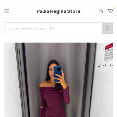
0
Paula Regina Store
1
/
5