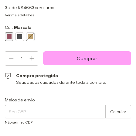
3
x de
R$46,63
sem juros
Ver mais detalhes
Cor:
Marsala
Compra protegida
Seus dados cuidados durante toda a compra.
Alterar CEP
Entregas para o CEP:
Meios de envio
Calcular
Não sei meu CEP