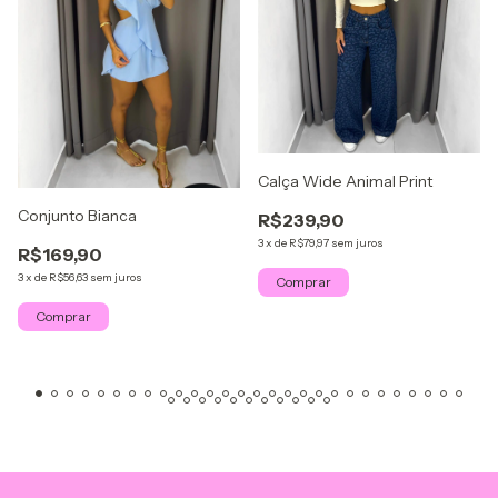
Calça Wide Animal Print
Conjunto Bianca
R$239,90
3
x
de
R$79,97
sem juros
R$169,90
3
x
de
R$56,63
sem juros
Comprar
Comprar